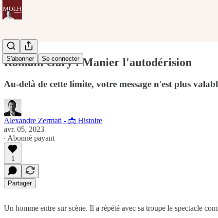
S'abonner
Se connecter
Romain Gary : Manier l'autodérision
Au-delà de cette limite, votre message n'est plus valabl
Alexandre Zermati - 📩 Histoire
avr. 05, 2023
∙ Abonné payant
1
Partager
Un homme entre sur scène. Il a répété avec sa troupe le spectacle comiq