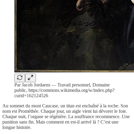
Par Jacob Jordaens — Travail personnel, Domaine
public, https://commons.wikimedia.org/w/index.php?
curid=162124526
Au sommet du mont Caucase, un titan est enchaîné à la roche. Son
nom est Prométhée. Chaque jour, un aigle vient lui dévorer le foie.
Chaque nuit, l’organe se régénère. La souffrance recommence. Une
punition sans fin. Mais comment en est-il arrivé là ? C’est une
longue histoire.