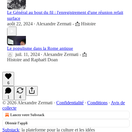
Le Général au bout du fil : l'enregistrement d'une réunion refait
surface
août 22, 2024
Alexandre Zermati - 📩 Histoire
•
Le populisme dans la Rome antique
juil. 11, 2024
Alexandre Zermati - 📩
•
Histoire
and
Raphaël Doan
6
1
4
© 2026 Alexandre Zermati
·
Confidentialité
∙
Conditions
∙
Avis de
collecte
Lancez votre Substack
Obtenir l’appli
Substack
: la plateforme pour la culture et les idées